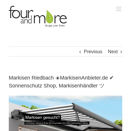
Skip
to
content
Previous
Next
Markisen Riedbach ☀️MarkisenAnbieter.de ✔
Sonnenschutz Shop, Markisenhändler ツ