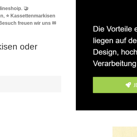
ineshoip. 🤝
en, ⭐ Kassettenmarkisen
 Besuch freuen wir uns ✉
kisen oder