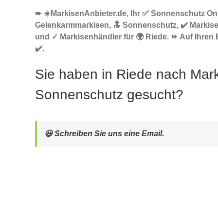
➨ ☀️MarkisenAnbieter.de, Ihr ✅ Sonnenschutz Onl
Gelenkarmmarkisen, 🔝 Sonnenschutz, ✔️ Markis
und ✓ Markisenhändler für 🌍 Riede. ⏩ Auf Ihren
✔️.
Sie haben in Riede nach Mar
Sonnenschutz gesucht?
😃 Schreiben Sie uns eine Email.