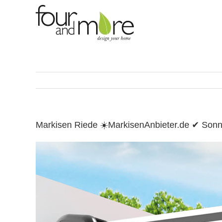
Skip
to
content
Markisen Riede ☀️MarkisenAnbieter.de ✔ Son