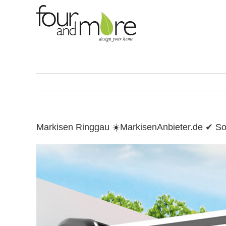
Skip
to
content
Markisen Ringgau ☀️MarkisenAnbieter.de ✔ 