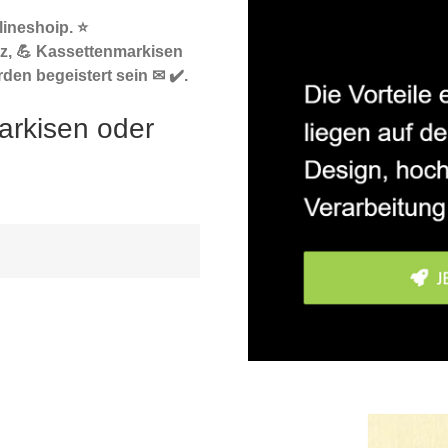
ineshoip. ⭐
z, 💪 Kassettenmarkisen
den begeistert sein ✉ ✔️.
arkisen oder