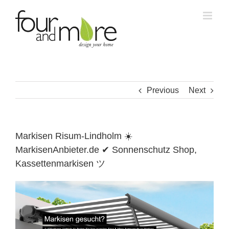
Skip
to
content
Previous
Next
Markisen Risum-Lindholm ☀️
MarkisenAnbieter.de ✔ Sonnenschutz Shop,
Kassettenmarkisen ツ