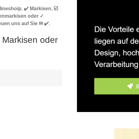
neshoip. ✔️ Markisen, ☑️
enmarkisen oder ✓
uen uns auf Sie ✉ ✔️.
 Markisen oder