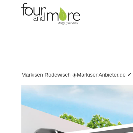
Skip
to
content
Markisen Rodewisch ☀️MarkisenAnbieter.de ✔