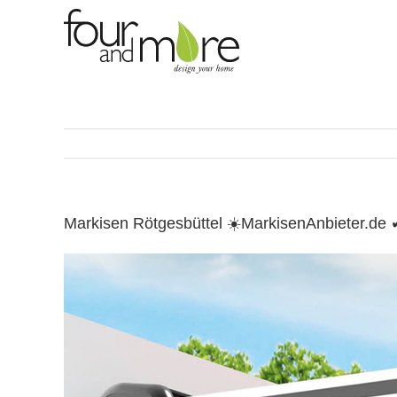
Skip
to
content
Markisen Rötgesbüttel ☀️MarkisenAnbieter.de