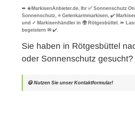
➨ ☀️MarkisenAnbieter.de, Ihr ✅ Sonnenschutz Onl
Sonnenschutz, ⭐ Gelenkarmmarkisen, ✔️ Markise
und ✓ Markisenhändler in 🌍 Rötgesbüttel. ⏩ Las
begeistern ✉ ✔️.
Sie haben in Rötgesbüttel na
oder Sonnenschutz gesucht?
😃 Nutzen Sie unser Kontaktformular!