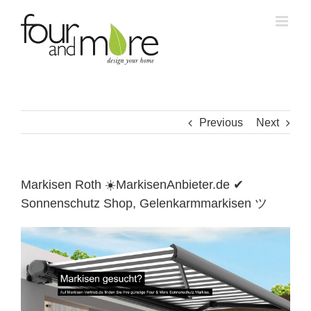
Skip
to
content
Previous
Next
Markisen Roth ☀️MarkisenAnbieter.de ✔
Sonnenschutz Shop, Gelenkarmmarkisen ツ