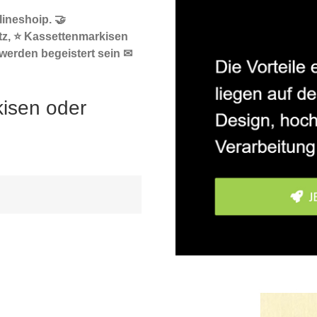
ineshoip. 🤝
tz, ⭐ Kassettenmarkisen
werden begeistert sein ✉
kisen oder