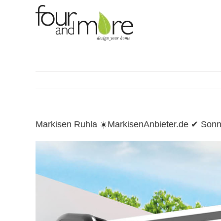
Skip
to
content
Markisen Ruhla ☀️MarkisenAnbieter.de ✔ Son