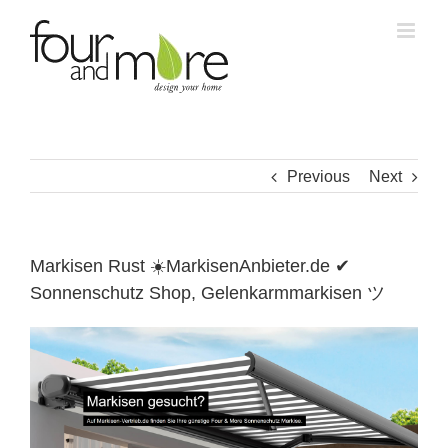
Skip
to
content
Previous
Next
Markisen Rust ☀️MarkisenAnbieter.de ✔
Sonnenschutz Shop, Gelenkarmmarkisen ツ