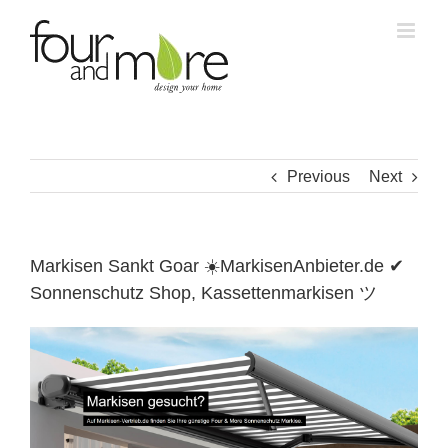
Skip
to
content
Previous
Next
Markisen Sankt Goar ☀️MarkisenAnbieter.de ✔
Sonnenschutz Shop, Kassettenmarkisen ツ