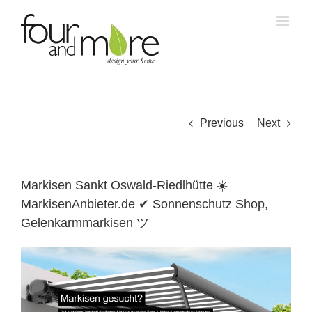
Skip
to
content
Previous
Next
Markisen Sankt Oswald-Riedlhütte ☀️
MarkisenAnbieter.de ✔ Sonnenschutz Shop,
Gelenkarmmarkisen ツ