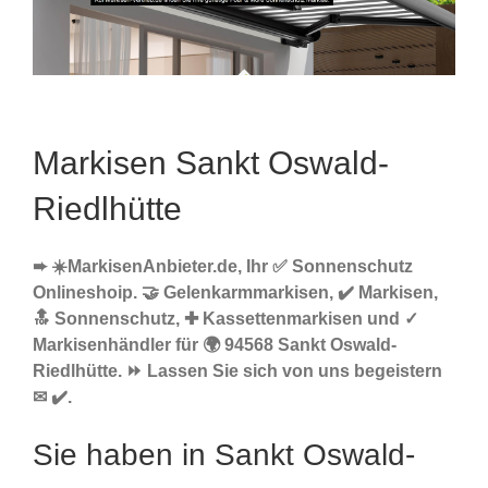
Markisen Sankt Oswald-
Riedlhütte
➨ ☀️MarkisenAnbieter.de, Ihr ✅ Sonnenschutz
Onlineshoip. 🤝 Gelenkarmmarkisen, ✔️ Markisen,
🔝 Sonnenschutz, ✚ Kassettenmarkisen und ✓
Markisenhändler für 🌍 94568 Sankt Oswald-
Riedlhütte. ⏩ Lassen Sie sich von uns begeistern
✉ ✔️.
Sie haben in Sankt Oswald-