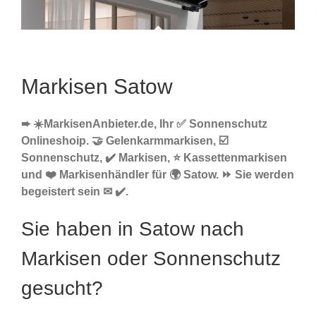
Markisen Satow
➨ ☀️MarkisenAnbieter.de, Ihr ✅ Sonnenschutz
Onlineshoip. 🤝 Gelenkarmmarkisen, ☑️
Sonnenschutz, ✔️ Markisen, ⭐ Kassettenmarkisen
und ❤️ Markisenhändler für 🌍 Satow. ⏩ Sie werden
begeistert sein ✉ ✔️.
Sie haben in Satow nach
Markisen oder Sonnenschutz
gesucht?