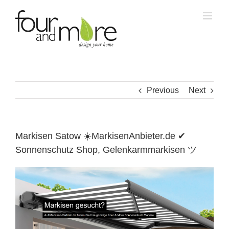
Skip
to
content
Previous
Next
Markisen Satow ☀️MarkisenAnbieter.de ✔
Sonnenschutz Shop, Gelenkarmmarkisen ツ