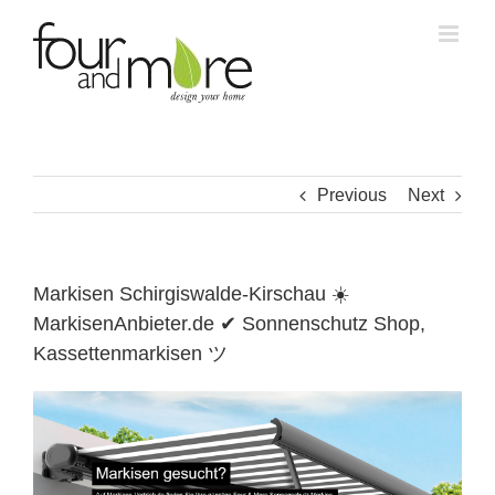
Skip
to
content
Previous
Next
Markisen Schirgiswalde-Kirschau ☀️
MarkisenAnbieter.de ✔ Sonnenschutz Shop,
Kassettenmarkisen ツ