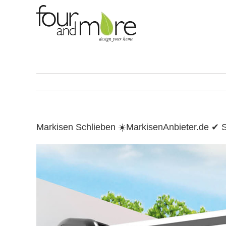
Skip
to
content
Markisen Schlieben ☀️MarkisenAnbieter.de ✔