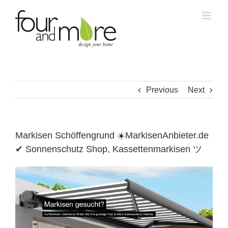
Skip
to
content
Previous
Next
Markisen Schöffengrund ☀️MarkisenAnbieter.de
✔ Sonnenschutz Shop, Kassettenmarkisen ツ