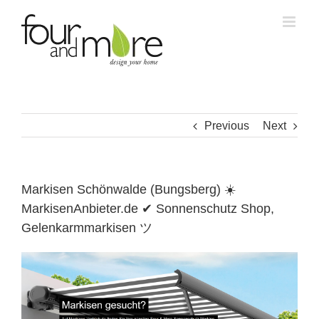
Skip
to
content
Previous
Next
Markisen Schönwalde (Bungsberg) ☀️
MarkisenAnbieter.de ✔ Sonnenschutz Shop,
Gelenkarmmarkisen ツ