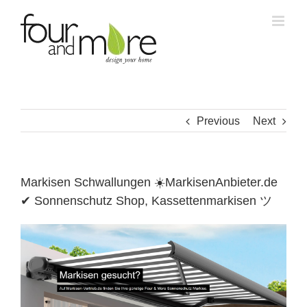
Skip
to
content
Previous
Next
Markisen Schwallungen ☀️MarkisenAnbieter.de
✔ Sonnenschutz Shop, Kassettenmarkisen ツ