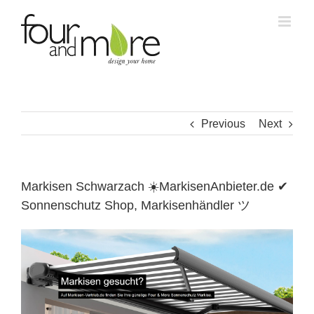
Skip
to
content
Previous
Next
Markisen Schwarzach ☀️MarkisenAnbieter.de ✔
Sonnenschutz Shop, Markisenhändler ツ