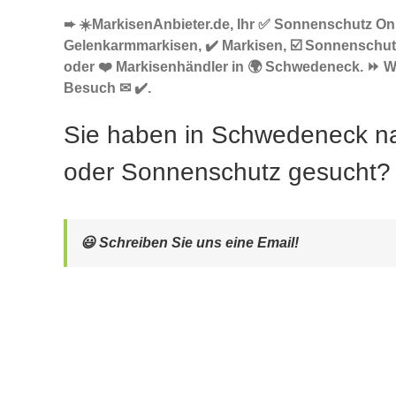
➨ ☀️MarkisenAnbieter.de, Ihr ✅ Sonnenschutz Onl
Gelenkarmmarkisen, ✔️ Markisen, ☑️ Sonnenschut
oder ❤️ Markisenhändler in 🌍 Schwedeneck. ⏩ Wi
Besuch ✉ ✔️.
Sie haben in Schwedeneck n
oder Sonnenschutz gesucht?
😃 Schreiben Sie uns eine Email!