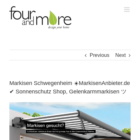
Skip
to
content
Previous
Next
Markisen Schwegenheim ☀️MarkisenAnbieter.de
✔ Sonnenschutz Shop, Gelenkarmmarkisen ツ