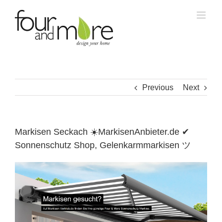
Skip
to
content
Previous
Next
Markisen Seckach ☀️MarkisenAnbieter.de ✔
Sonnenschutz Shop, Gelenkarmmarkisen ツ