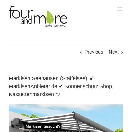
Skip
to
content
Previous
Next
Markisen Seehausen (Staffelsee) ☀️
MarkisenAnbieter.de ✔ Sonnenschutz Shop,
Kassettenmarkisen ツ