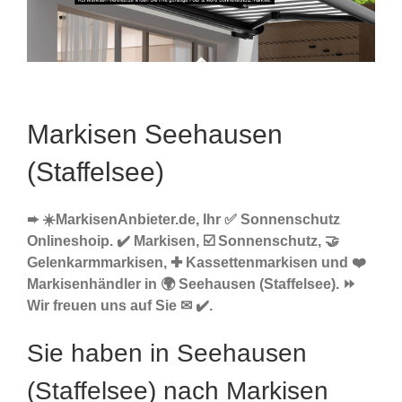
Markisen Seehausen
(Staffelsee)
➨ ☀️MarkisenAnbieter.de, Ihr ✅ Sonnenschutz
Onlineshoip. ✔️ Markisen, ☑️ Sonnenschutz, 🤝
Gelenkarmmarkisen, ✚ Kassettenmarkisen und ❤️
Markisenhändler in 🌍 Seehausen (Staffelsee). ⏩
Wir freuen uns auf Sie ✉ ✔️.
Sie haben in Seehausen
(Staffelsee) nach Markisen