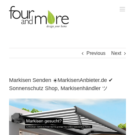
Skip
to
content
Previous
Next
Markisen Senden ☀️MarkisenAnbieter.de ✔
Sonnenschutz Shop, Markisenhändler ツ