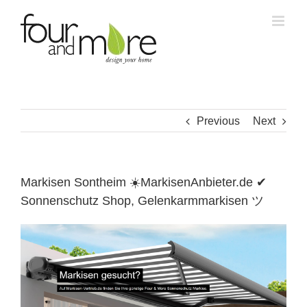
Skip
to
content
Previous
Next
Markisen Sontheim ☀️MarkisenAnbieter.de ✔
Sonnenschutz Shop, Gelenkarmmarkisen ツ