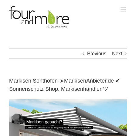
Skip
to
content
Previous
Next
Markisen Sonthofen ☀️MarkisenAnbieter.de ✔
Sonnenschutz Shop, Markisenhändler ツ