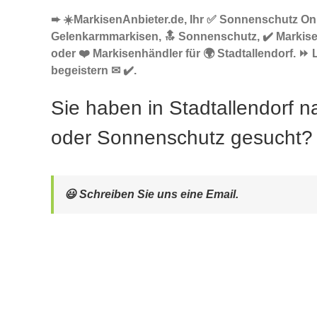
➨ ☀️MarkisenAnbieter.de, Ihr ✅ Sonnenschutz Onl
Gelenkarmmarkisen, 🔝 Sonnenschutz, ✔️ Markis
oder ❤️ Markisenhändler für 🌍 Stadtallendorf. ⏩
begeistern ✉ ✔️.
Sie haben in Stadtallendorf 
oder Sonnenschutz gesucht?
😃 Schreiben Sie uns eine Email.