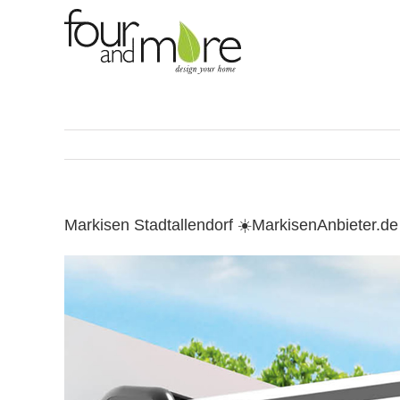
Skip
to
content
Markisen Stadtallendorf ☀️MarkisenAnbieter.