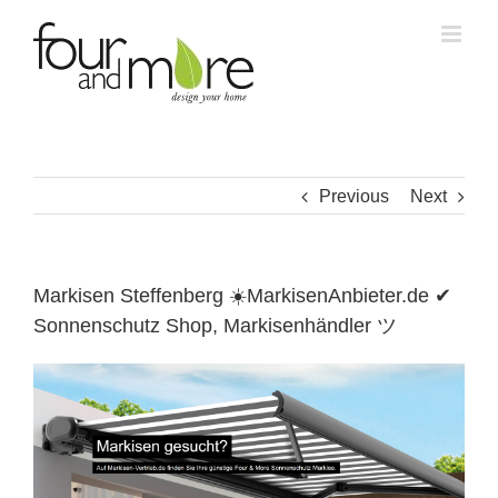
Skip
to
content
Previous
Next
Markisen Steffenberg ☀️MarkisenAnbieter.de ✔
Sonnenschutz Shop, Markisenhändler ツ