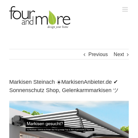
Skip
to
content
Previous
Next
Markisen Steinach ☀️MarkisenAnbieter.de ✔
Sonnenschutz Shop, Gelenkarmmarkisen ツ