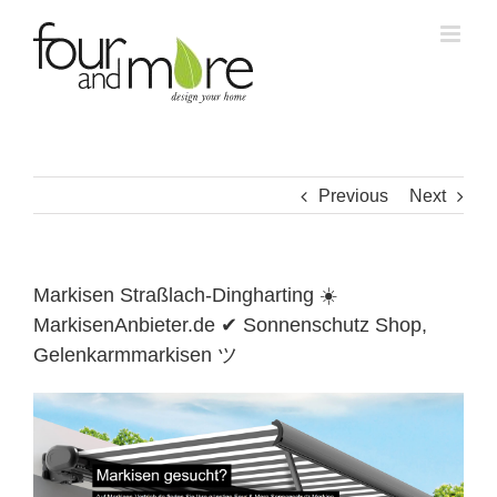
Skip
to
content
Previous
Next
Markisen Straßlach-Dingharting ☀️
MarkisenAnbieter.de ✔ Sonnenschutz Shop,
Gelenkarmmarkisen ツ