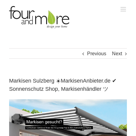
Skip
to
content
Previous
Next
Markisen Sulzberg ☀️MarkisenAnbieter.de ✔
Sonnenschutz Shop, Markisenhändler ツ