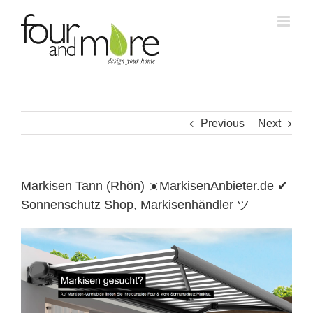
Skip
to
content
Previous
Next
Markisen Tann (Rhön) ☀️MarkisenAnbieter.de ✔
Sonnenschutz Shop, Markisenhändler ツ