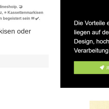
ineshoip. 🤝
z, ⭐ Kassettenmarkisen
 begeistert sein ✉ ✔️.
kisen oder