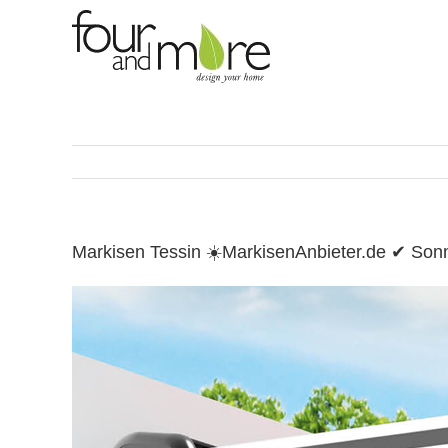
Skip
to
content
Markisen Tessin ☀️MarkisenAnbieter.de ✔ So