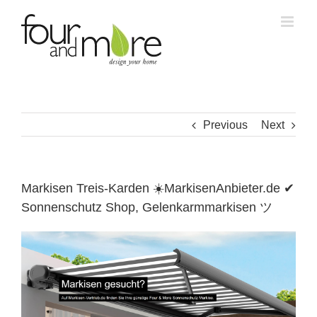
Skip
to
content
Previous
Next
Markisen Treis-Karden ☀️MarkisenAnbieter.de ✔
Sonnenschutz Shop, Gelenkarmmarkisen ツ