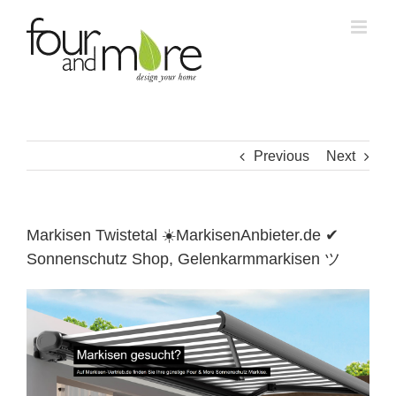
Skip
to
content
Previous
Next
Markisen Twistetal ☀️MarkisenAnbieter.de ✔
Sonnenschutz Shop, Gelenkarmmarkisen ツ