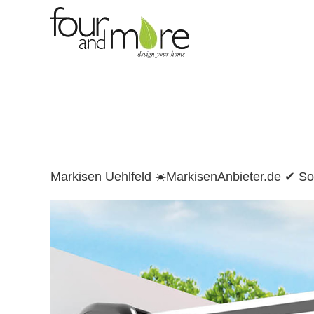
Skip
to
content
Markisen Uehlfeld ☀️MarkisenAnbieter.de ✔ 