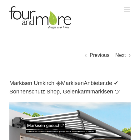
Skip
to
content
Previous
Next
Markisen Umkirch ☀️MarkisenAnbieter.de ✔
Sonnenschutz Shop, Gelenkarmmarkisen ツ