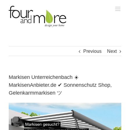
Skip
to
content
Previous
Next
Markisen Unterreichenbach ☀️
MarkisenAnbieter.de ✔ Sonnenschutz Shop,
Gelenkarmmarkisen ツ