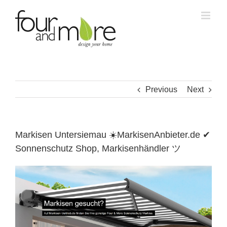
Skip
to
content
Previous
Next
Markisen Untersiemau ☀️MarkisenAnbieter.de ✔
Sonnenschutz Shop, Markisenhändler ツ