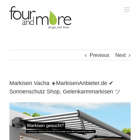
Skip
to
content
Previous
Next
Markisen Vacha ☀️MarkisenAnbieter.de ✔
Sonnenschutz Shop, Gelenkarmmarkisen ツ