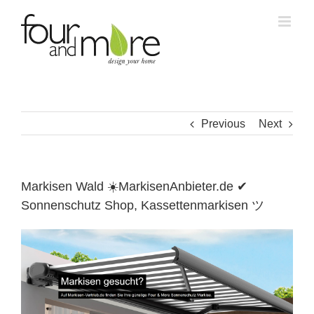
Skip
to
content
Previous
Next
Markisen Wald ☀️MarkisenAnbieter.de ✔
Sonnenschutz Shop, Kassettenmarkisen ツ