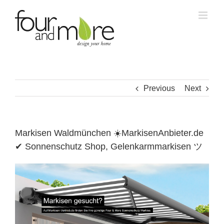
Skip
to
content
Previous
Next
Markisen Waldmünchen ☀️MarkisenAnbieter.de
✔ Sonnenschutz Shop, Gelenkarmmarkisen ツ