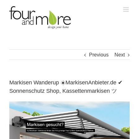
Skip
to
content
Previous
Next
Markisen Wanderup ☀️MarkisenAnbieter.de ✔
Sonnenschutz Shop, Kassettenmarkisen ツ