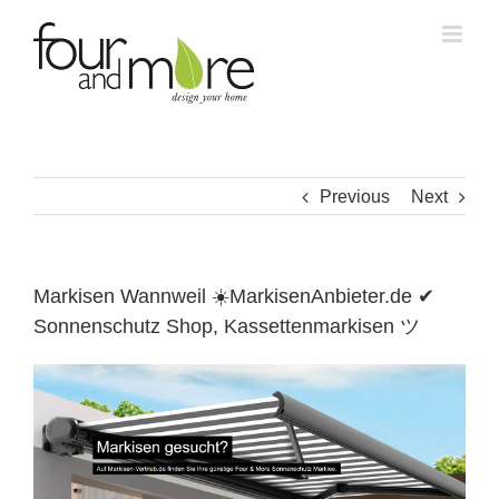
Skip
to
content
Previous
Next
Markisen Wannweil ☀️MarkisenAnbieter.de ✔
Sonnenschutz Shop, Kassettenmarkisen ツ