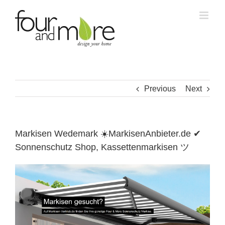
Skip
to
content
Previous
Next
Markisen Wedemark ☀️MarkisenAnbieter.de ✔
Sonnenschutz Shop, Kassettenmarkisen ツ