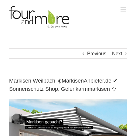
Skip
to
content
Previous
Next
Markisen Weilbach ☀️MarkisenAnbieter.de ✔
Sonnenschutz Shop, Gelenkarmmarkisen ツ