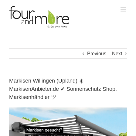
Skip
to
content
Previous
Next
Markisen Willingen (Upland) ☀️
MarkisenAnbieter.de ✔ Sonnenschutz Shop,
Markisenhändler ツ