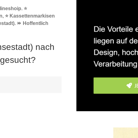
ineshoip. ⭐
n, ⭐ Kassettenmarkisen
stadt). ⏩ Hoffentlich
nsestadt) nach
 gesucht?