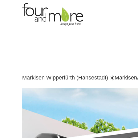
Skip
to
content
Markisen Wipperfürth (Hansestadt) ☀️Markis