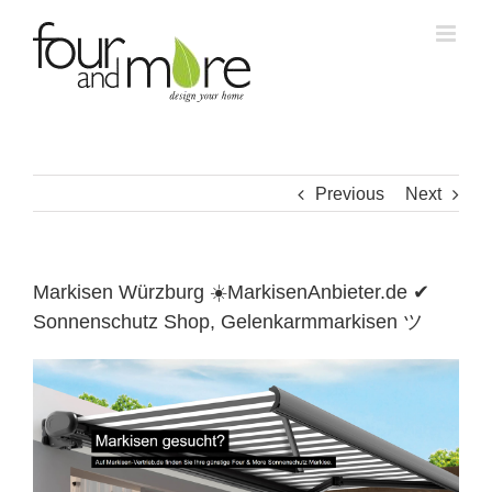
Skip
to
content
Previous
Next
Markisen Würzburg ☀️MarkisenAnbieter.de ✔
Sonnenschutz Shop, Gelenkarmmarkisen ツ