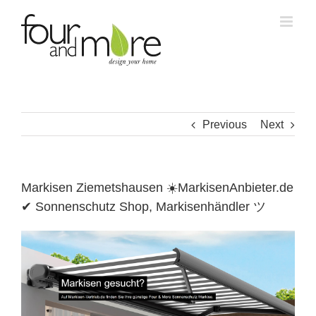
Skip
to
content
Previous
Next
Markisen Ziemetshausen ☀️MarkisenAnbieter.de
✔ Sonnenschutz Shop, Markisenhändler ツ