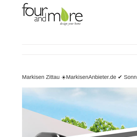
Skip
to
content
Markisen Zittau ☀️MarkisenAnbieter.de ✔ Son