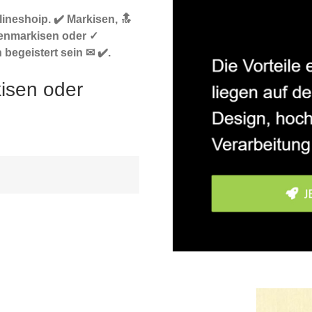
ineshoip. ✔️ Markisen, 🔝
enmarkisen oder ✓
 begeistert sein ✉ ✔️.
kisen oder